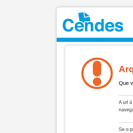
Arq
Que v
A url 
navega
Se o p