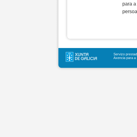
para a
persoa
Servizo prestad
Axencia para a 