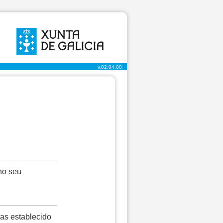
v.02.04.00
no seu
ras establecido